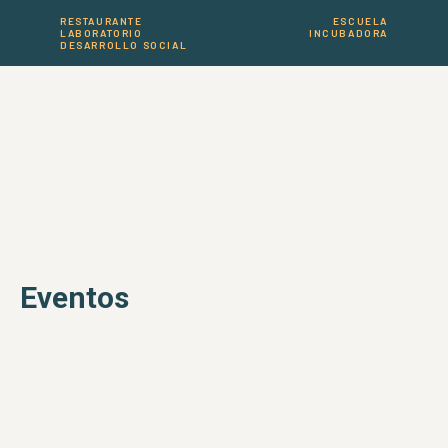
RESTAURANTE
ESCUELA
LABORATORIO
INCUBADORA
DESARROLLO SOCIAL
Eventos